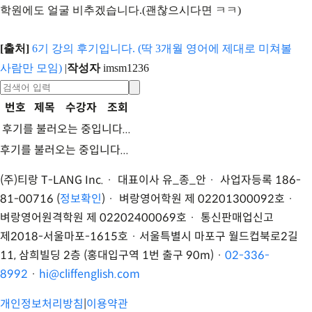
학원에도 얼굴 비추겠습니다.(괜찮으시다면 ㅋㅋ)
[출처]
6기 강의 후기입니다. (딱 3개월 영어에 제대로 미쳐볼
사람만 모임)
|
작성자
imsm1236
번호
제목
수강자
조회
후기를 불러오는 중입니다...
후기를 불러오는 중입니다...
(주)티랑 T-LANG Inc. · 대표이사 유
_
종
_
안 · 사업자등록 186-
81-00716 (
정보확인
) · 벼랑영어학원 제 02201300092호 ·
벼랑영어원격학원 제 02202400069호 · 통신판매업신고
제2018-서울마포-1615호 ·
서울특별시 마포구 월드컵북로2길
11, 삼희빌딩 2층 (홍대입구역 1번 출구 90m)
·
02-336-
8992
·
hi@cliffenglish.com
개인정보처리방침
|
이용약관