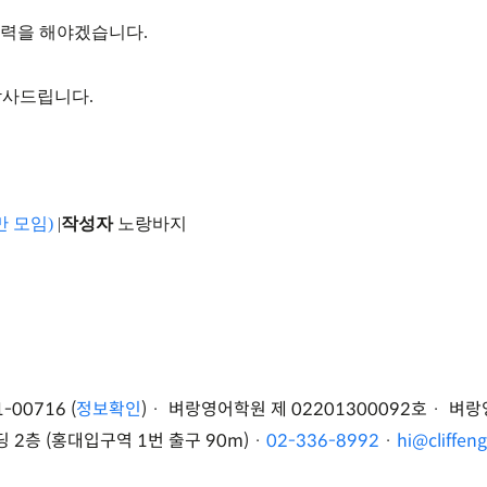
노력을 해야겠습니다.
감사드립니다.
만 모임)
|
작성자
노랑바지
-00716 (
정보확인
) · 벼랑영어학원 제 02201300092호 · 벼
2층 (홍대입구역 1번 출구 90m)
·
02-336-8992
·
hi@cliffen