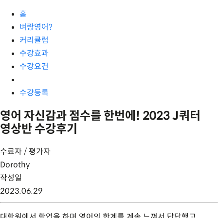
홈
벼랑영어?
커리큘럼
수강효과
수강요건
수강등록
영어 자신감과 점수를 한번에! 2023 J쿼터
영상반 수강후기
수료자 / 평가자
Dorothy
작성일
2023.06.29
대학원에서 학업을 하며 영어의 한계를 계속 느껴서 답답했고