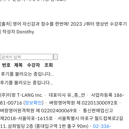
[출처]
영어 자신감과 점수를 한번에! 2023 J쿼터 영상반 수강후기
| 작성자
Dorothy
번호
제목
수강자
조회
후기를 불러오는 중입니다...
후기를 불러오는 중입니다...
(주)티랑 T-LANG Inc. · 대표이사 유
_
종
_
안 · 사업자등록 186-
81-00716 (
정보확인
) · 벼랑영어학원 제 02201300092호 ·
벼랑영어원격학원 제 02202400069호 · 통신판매업신고
제2018-서울마포-1615호 ·
서울특별시 마포구 월드컵북로2길
11, 삼희빌딩 2층 (홍대입구역 1번 출구 90m)
·
02-336-