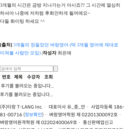
3개월의 시간은 금방 지나가는거 아시죠?? 그 시간에 열심히
하셔야 나중에 저처럼 후회안하게 될꺼에요~
다들 화이팅 하세요 ^^
[출처]
3개월의 정들었던 벼랑영어 (딱 3개월 영어에 제대로
미쳐볼 사람만 모임)
|
작성자
최은애
번호
제목
수강자
조회
후기를 불러오는 중입니다...
후기를 불러오는 중입니다...
(주)티랑 T-LANG Inc. · 대표이사 유
_
종
_
안 · 사업자등록 186-
81-00716 (
정보확인
) · 벼랑영어학원 제 02201300092호 ·
벼랑영어원격학원 제 02202400069호 · 통신판매업신고