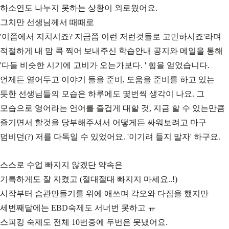
하소연도 나누지 못하는 상황이 외로웠어요.
그치만 선생님께서 때때로
'이쯤에서 지치시죠? 지금쯤 이런 저런것들로 고민하시죠'라며
적절하게 내 맘 콕 찍어 보내주신 학습안내 공지와 메일을 통해
'다들 비슷한 시기에 고비가 오는가보다. ' 힘을 얻었습니다.
언제든 열어두고 이야기 들을 준비, 도움을 준비를 하고 있는
듯한 선생님들의 모습은 하루에도 몇번씩 생각이 나요. 그
모습으로 영어라는 언어를 즐겁게 대할 것, 지금 할 수 있는만큼
즐기면서 할것을 당부해주셔서 어떻게든 싸워보려고 마구
덤비던(?) 저를 다독일 수 있었어요. '이기려 들지 말자' 하구요.
스스로 수업 빠지지 않겠단 약속은
기특하게도 잘 지켰고 (절대절대 빠지지 마세요..!)
시작부터 습관만들기를 위에 애쓰며 각오와 다짐을 했지만
세번째달에는 EBD숙제도 서너번 못하고 ㅠ
스피킹 숙제도 전체 10번중에 두번은 못냈어요.