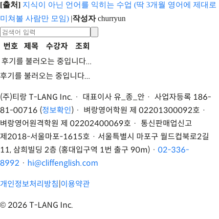
[출처]
지식이 아닌 언어를 익히는 수업 (딱 3개월 영어에 제대로
미쳐볼 사람만 모임)
|
작성자
churryun
번호
제목
수강자
조회
후기를 불러오는 중입니다...
후기를 불러오는 중입니다...
(주)티랑 T-LANG Inc. · 대표이사 유
_
종
_
안 · 사업자등록 186-
81-00716 (
정보확인
) · 벼랑영어학원 제 02201300092호 ·
벼랑영어원격학원 제 02202400069호 · 통신판매업신고
제2018-서울마포-1615호 ·
서울특별시 마포구 월드컵북로2길
11, 삼희빌딩 2층 (홍대입구역 1번 출구 90m)
·
02-336-
8992
·
hi@cliffenglish.com
개인정보처리방침
|
이용약관
©
2026
T-LANG Inc.