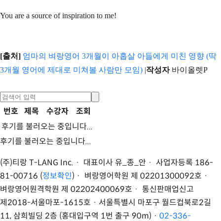
You are a source of inspiration to me!
[출처]
엄마의 벼랑영어 3개월이 아홉살 아들에게 미친 영향 (딱
3개월 영어에 제대로 미쳐볼 사람만 모임)
|
작성자
바이올렛P
번호
제목
수강자
조회
후기를 불러오는 중입니다...
후기를 불러오는 중입니다...
(주)티랑 T-LANG Inc. · 대표이사 유
_
종
_
안 · 사업자등록 186-
81-00716 (
정보확인
) · 벼랑영어학원 제 02201300092호 ·
벼랑영어원격학원 제 02202400069호 · 통신판매업신고
제2018-서울마포-1615호 ·
서울특별시 마포구 월드컵북로2길
11, 삼희빌딩 2층 (홍대입구역 1번 출구 90m)
·
02-336-