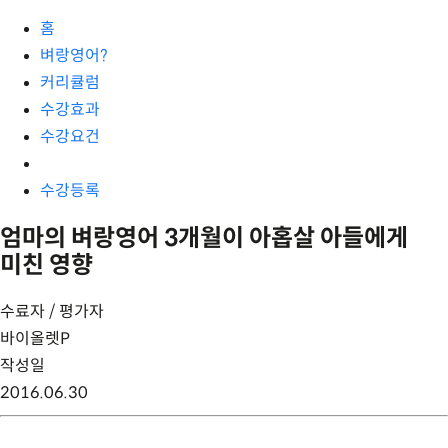
홈
벼랑영어?
커리큘럼
수강효과
수강요건
수강등록
엄마의 벼랑영어 3개월이 아홉살 아들에게
미친 영향
수료자 / 평가자
바이올렛P
작성일
2016.06.30