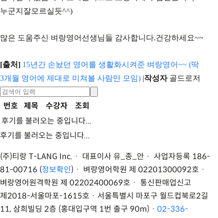
누군지잘모르실듯^^)
많은 도움주신 벼랑영어선생님들 감사합니다.건강하세요~~
[출처]
15년간 손놨던 영어를 생활화시켜준 벼랑영어~~ (딱
3개월 영어에 제대로 미쳐볼 사람만 모임)
|
작성자
골드로저
번호
제목
수강자
조회
후기를 불러오는 중입니다...
후기를 불러오는 중입니다...
(주)티랑 T-LANG Inc. · 대표이사 유
_
종
_
안 · 사업자등록 186-
81-00716 (
정보확인
) · 벼랑영어학원 제 02201300092호 ·
벼랑영어원격학원 제 02202400069호 · 통신판매업신고
제2018-서울마포-1615호 ·
서울특별시 마포구 월드컵북로2길
11, 삼희빌딩 2층 (홍대입구역 1번 출구 90m)
·
02-336-