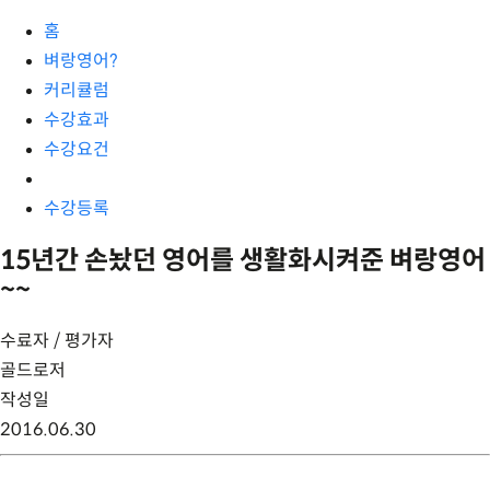
홈
벼랑영어?
커리큘럼
수강효과
수강요건
수강등록
15년간 손놨던 영어를 생활화시켜준 벼랑영어
~~
수료자 / 평가자
골드로저
작성일
2016.06.30