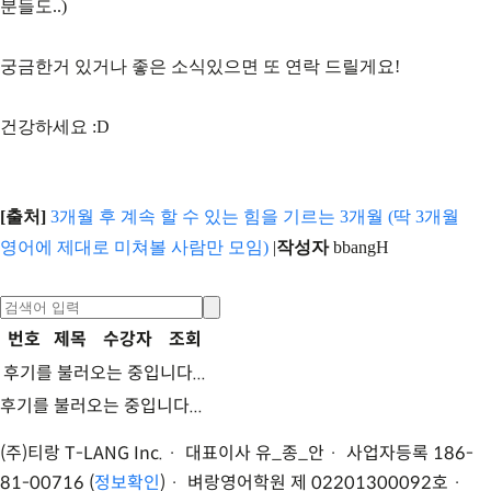
분들도..)
궁금한거 있거나 좋은 소식있으면 또 연락 드릴게요!
건강하세요 :D
[출처]
3개월 후 계속 할 수 있는 힘을 기르는 3개월 (딱 3개월
영어에 제대로 미쳐볼 사람만 모임)
|
작성자
bbangH
번호
제목
수강자
조회
후기를 불러오는 중입니다...
후기를 불러오는 중입니다...
(주)티랑 T-LANG Inc. · 대표이사 유
_
종
_
안 · 사업자등록 186-
81-00716 (
정보확인
) · 벼랑영어학원 제 02201300092호 ·